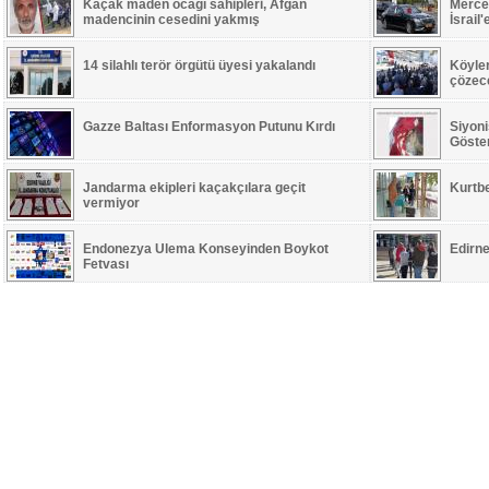
Kaçak maden ocağı sahipleri, Afgan
Merced
madencinin cesedini yakmış
İsrail
14 silahlı terör örgütü üyesi yakalandı
Köyle
çözece
Gazze Baltası Enformasyon Putunu Kırdı
Siyoni
Göste
Jandarma ekipleri kaçakçılara geçit
Kurtb
vermiyor
Endonezya Ulema Konseyinden Boykot
Edirne
Fetvası