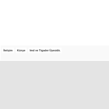
İletişim
Künye
Imd ve Tigader Üyesidir.