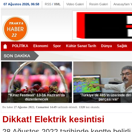
07 Ağustos 2026, 06:58
RSS
/
XML
Video Galeri
Resim Galeri
Anasayfam 
POLİTİKA
Ekonomi
Spor
Kültür Sanat Tarih
Dünya
Sağlık
“Kiraz Festivali" 13-16 Haziran’da
'Türkiye'de 485'in üzerinde diri
düzenlenecek
parçası var'
Bu haber
27 Ağustos 2022, Cumartesi 14:49
tarihinde eklendi.
1320
kez okundu.
Dikkat! Elektrik kesintisi
28 Ağustos 2022 tarihinde kentte belirli