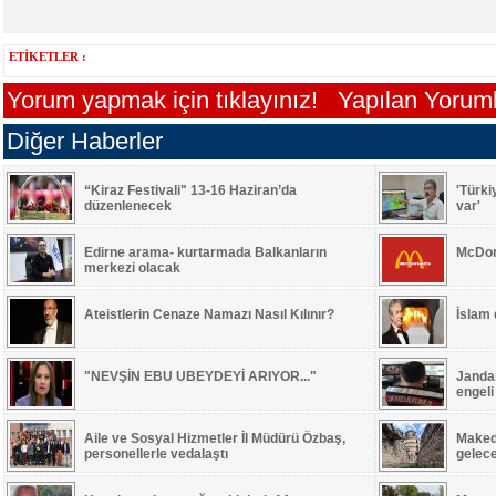
ETİKETLER :
Yorum yapmak için tıklayınız!
Yapılan Yorumla
Diğer Haberler
“Kiraz Festivali" 13-16 Haziran’da
'Türki
düzenlenecek
var'
Edirne arama- kurtarmada Balkanların
McDon
merkezi olacak
Ateistlerin Cenaze Namazı Nasıl Kılınır?
İslam
"NEVŞİN EBU UBEYDEYİ ARIYOR..."
Jandar
engeli
Aile ve Sosyal Hizmetler İl Müdürü Özbaş,
Maked
personellerle vedalaştı
gelec