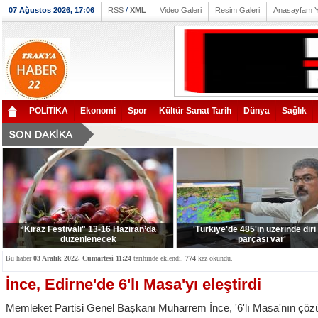
07 Ağustos 2026, 17:06
RSS
/
XML
Video Galeri
Resim Galeri
Anasayfam 
POLİTİKA
Ekonomi
Spor
Kültür Sanat Tarih
Dünya
Sağlık
“Kiraz Festivali" 13-16 Haziran’da
'Türkiye'de 485'in üzerinde diri
düzenlenecek
parçası var'
Bu haber
03 Aralık 2022, Cumartesi 11:24
tarihinde eklendi.
774
kez okundu.
İnce, Edirne'de 6'lı Masa'yı eleştirdi
Memleket Partisi Genel Başkanı Muharrem İnce, '6'lı Masa'nın çözüm 