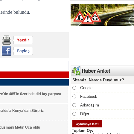
tlerinde bulundu.
Sitemizi Nerede Duydunuz?
Google
ye'de 485'in üzerinde diri fay parçası
Facebook
Arkadaşım
alds’a Konya’dan Sürpriz
Diğer
 düşmanı Metin Uca öldü
Toplam Oy: