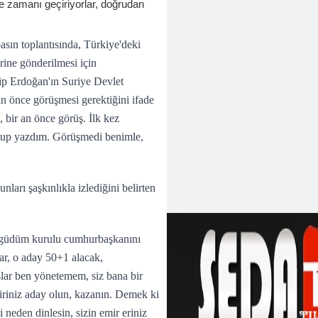
iye zamanı geçiriyorlar, doğrudan
basın toplantısında, Türkiye'deki
rine gönderilmesi için
 Erdoğan'ın Suriye Devlet
an önce görüşmesi gerektiğini ifade
bir an önce görüş. İlk kez
up yazdım. Görüşmedi benimle,
ları şaşkınlıkla izlediğini belirten
eşgüdüm kurulu cumhurbaşkanını
ar, o aday 50+1 alacak,
şlar ben yönetemem, siz bana bir
biriniz aday olun, kazanın. Demek ki
neden dinlesin, sizin emir eriniz