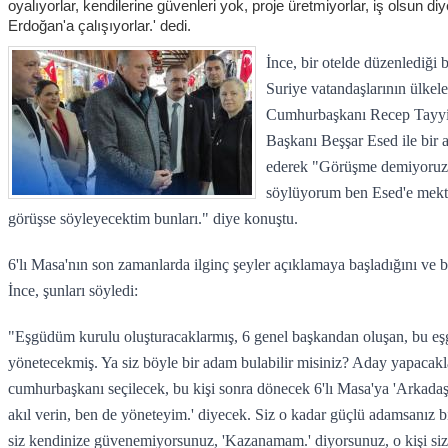
oyalıyorlar, kendilerine güvenleri yok, proje üretmiyorlar, iş olsun d
Erdoğan'a çalışıyorlar.' dedi.
İnce, bir otelde düzenlediği 
Suriye vatandaşlarının ülkele
Cumhurbaşkanı Recep Tayyip
Başkanı Beşşar Esed ile bir 
ederek "Görüşme demiyoruz, 
söylüyorum ben Esed'e mekt
görüşse söyleyecektim bunları." diye konuştu.
6'lı Masa'nın son zamanlarda ilginç şeyler açıklamaya başladığını ve bun
İnce, şunları söyledi:
"Eşgüdüm kurulu oluşturacaklarmış, 6 genel başkandan oluşan, bu 
yönetecekmiş. Ya siz böyle bir adam bulabilir misiniz? Aday yapacakl
cumhurbaşkanı seçilecek, bu kişi sonra dönecek 6'lı Masa'ya 'Arkada
akıl verin, ben de yöneteyim.' diyecek. Siz o kadar güçlü adamsanız 
siz kendinize güvenemiyorsunuz, 'Kazanamam.' diyorsunuz, o kişi sizi 