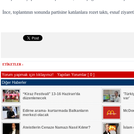
İnce, toplantının sonunda partisine katılanlara rozet taktı, esnaf ziyare
ETİKETLER :
Yorum yapmak için tıklayınız!
Yapılan Yorumlar [ 0 ]
Diğer Haberler
“Kiraz Festivali" 13-16 Haziran’da
'Türki
düzenlenecek
var'
Edirne arama- kurtarmada Balkanların
McDon
merkezi olacak
Ateistlerin Cenaze Namazı Nasıl Kılınır?
İslam