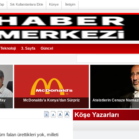
Yap
Sık Kullanılanlara Ekle
Künye
İletişim
Teknoloji
3. Sayfa
Güncel
 fay
McDonalds’a Konya’dan Sürpriz
Ateistlerin Cenaze Namazı 
falan ürettikleri yok, milleti