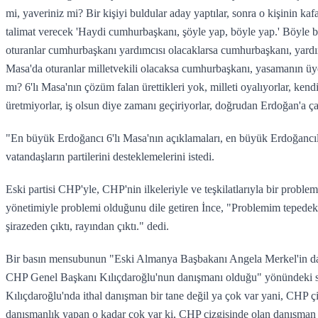
mi, yaveriniz mi? Bir kişiyi buldular aday yaptılar, sonra o kişinin k
talimat verecek 'Haydi cumhurbaşkanı, şöyle yap, böyle yap.' Böyle b
oturanlar cumhurbaşkanı yardımcısı olacaklarsa cumhurbaşkanı, yardımc
Masa'da oturanlar milletvekili olacaksa cumhurbaşkanı, yasamanın üyes
mı? 6'lı Masa'nın çözüm falan ürettikleri yok, milleti oyalıyorlar, kend
üretmiyorlar, iş olsun diye zamanı geçiriyorlar, doğrudan Erdoğan'a çal
"En büyük Erdoğancı 6'lı Masa'nın açıklamaları, en büyük Erdoğancıla
vatandaşların partilerini desteklemelerini istedi.
Eski partisi CHP'yle, CHP'nin ilkeleriyle ve teşkilatlarıyla bir probl
yönetimiyle problemi olduğunu dile getiren İnce, "Problemim tepedeki 
şirazeden çıktı, rayından çıktı." dedi.
Bir basın mensubunun "Eski Almanya Başbakanı Angela Merkel'in da
CHP Genel Başkanı Kılıçdaroğlu'nun danışmanı olduğu" yönündeki s
Kılıçdaroğlu'nda ithal danışman bir tane değil ya çok var yani, CHP 
danışmanlık yapan o kadar çok var ki, CHP çizgisinde olan danışman y