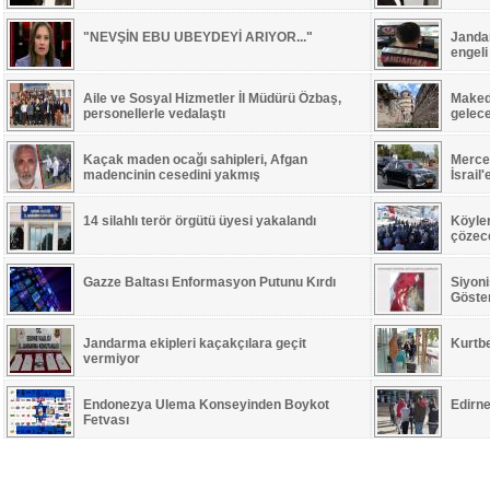
"NEVŞİN EBU UBEYDEYİ ARIYOR..."
Jandar
engeli
Aile ve Sosyal Hizmetler İl Müdürü Özbaş,
Maked
personellerle vedalaştı
gelec
Kaçak maden ocağı sahipleri, Afgan
Merced
madencinin cesedini yakmış
İsrail
14 silahlı terör örgütü üyesi yakalandı
Köyle
çözece
Gazze Baltası Enformasyon Putunu Kırdı
Siyoni
Göste
Jandarma ekipleri kaçakçılara geçit
Kurtb
vermiyor
Endonezya Ulema Konseyinden Boykot
Edirne
Fetvası