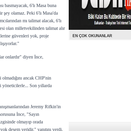
afası basmayacak, 6'lı Masa buna
ir şey olamaz. Peki 6'lı Masa'da
ılarından mı talimat alacak, 6'lı
i olan milletvekilinden talimat alır
ilerine güvenleri yok, proje
EN ÇOK OKUNANLAR
ışıyorlar."
r onlardır" diyen İnce,
emi olmadığını ancak CHP'nin
yöneticilerle... Son yıllarda
nışmanlarından Jeremy Rifkin'in
orusuna İnce, "Sayın
çizgisinde olmayıp orada
ok desem yeridir." yanıtını verdi.