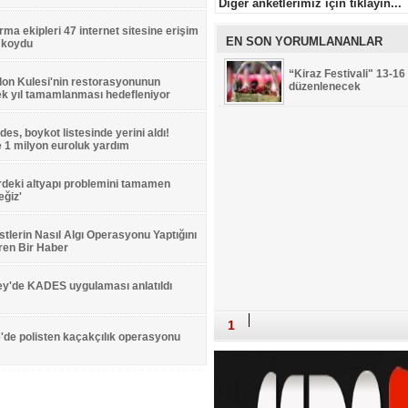
Diger anketlerimiz için tıklayın...
ma ekipleri 47 internet sitesine erişim
EN SON YORUMLANANLAR
 koydu
“Kiraz Festivali" 13-16
on Kulesi'nin restorasyonunun
düzenlenecek
ek yıl tamamlanması hedefleniyor
es, boykot listesinde yerini aldı!
'e 1 milyon euroluk yardım
rdeki altyapı problemini tamamen
ğiz'
stlerin Nasıl Algı Operasyonu Yaptığını
ren Bir Haber
ey'de KADES uygulaması anlatıldı
1
'de polisten kaçakçılık operasyonu