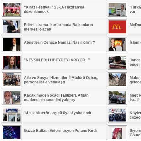
“Kiraz Festivali" 13-16 Haziran’da
'Türki
düzenlenecek
var'
Edirne arama- kurtarmada Balkanların
McDon
merkezi olacak
Ateistlerin Cenaze Namazı Nasıl Kılınır?
İslam
"NEVŞİN EBU UBEYDEYİ ARIYOR..."
Jandar
engeli
Aile ve Sosyal Hizmetler İl Müdürü Özbaş,
Maked
personellerle vedalaştı
gelec
Kaçak maden ocağı sahipleri, Afgan
Merced
madencinin cesedini yakmış
İsrail
14 silahlı terör örgütü üyesi yakalandı
Köyle
çözece
Gazze Baltası Enformasyon Putunu Kırdı
Siyoni
Göste