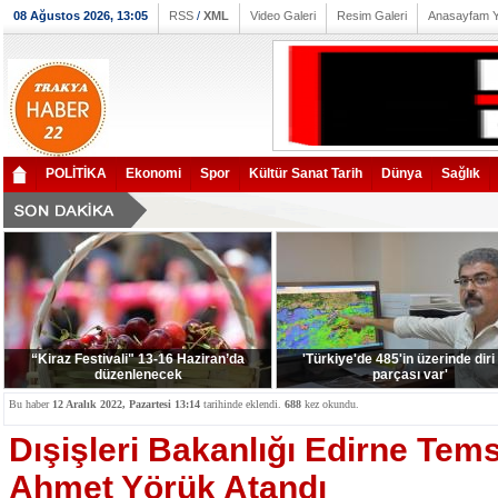
08 Ağustos 2026, 13:05
RSS
/
XML
Video Galeri
Resim Galeri
Anasayfam 
POLİTİKA
Ekonomi
Spor
Kültür Sanat Tarih
Dünya
Sağlık
“Kiraz Festivali" 13-16 Haziran’da
'Türkiye'de 485'in üzerinde diri
düzenlenecek
parçası var'
Bu haber
12 Aralık 2022, Pazartesi 13:14
tarihinde eklendi.
688
kez okundu.
Dışişleri Bakanlığı Edirne Temsi
Ahmet Yörük Atandı