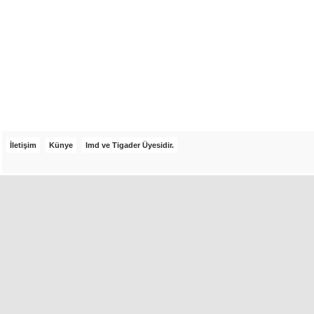
İletişim
Künye
Imd ve Tigader Üyesidir.