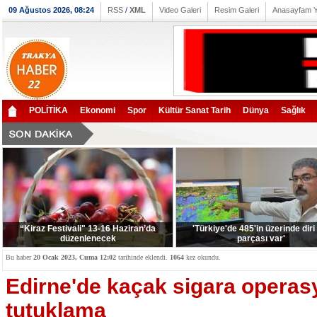
09 Ağustos 2026, 08:24
RSS
/
XML
Video Galeri
Resim Galeri
Anasayfam 
POLİTİKA
Ekonomi
Spor
Kültür Sanat Tarih
Dünya
Sağlık
“Kiraz Festivali" 13-16 Haziran’da
'Türkiye'de 485'in üzerinde diri
düzenlenecek
parçası var'
Bu haber
20 Ocak 2023, Cuma 12:02
tarihinde eklendi.
1064
kez okundu.
Edirne'de kaçak sigara operas
tutuklama