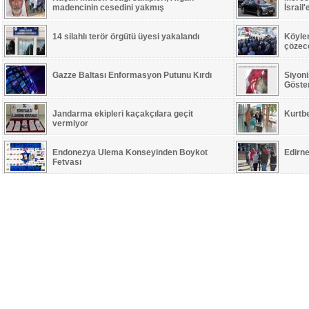
madencinin cesedini yakmış
İsrail
14 silahlı terör örgütü üyesi yakalandı
Köyle
çözece
Gazze Baltası Enformasyon Putunu Kırdı
Siyoni
Göste
Jandarma ekipleri kaçakçılara geçit
Kurtb
vermiyor
Endonezya Ulema Konseyinden Boykot
Edirne
Fetvası