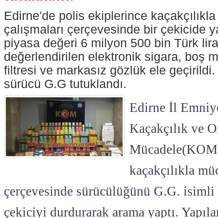
Edirne'de polis ekiplerince kaçakçılıkl
çalışmaları çerçevesinde bir çekicide 
piyasa değeri 6 milyon 500 bin Türk lir
değerlendirilen elektronik sigara, boş 
filtresi ve markasız gözlük ele geçirildi
sürücü G.G tutuklandı.
Edirne İl Emni
Kaçakçılık ve O
Mücadele(KOM) 
kaçakçılıkla müc
çerçevesinde sürücülüğünü G.G. isimli 
çekiciyi durdurarak arama yaptı. Yapıl