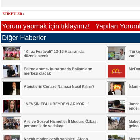
ETİKETLER :
Yorum yapmak için tıklayınız!
Yapılan Yorumla
Diğer Haberler
“Kiraz Festivali" 13-16 Haziran’da
'Türki
düzenlenecek
var'
Edirne arama- kurtarmada Balkanların
McDon
merkezi olacak
Ateistlerin Cenaze Namazı Nasıl Kılınır?
İslam
"NEVŞİN EBU UBEYDEYİ ARIYOR..."
Jandar
engeli
Aile ve Sosyal Hizmetler İl Müdürü Özbaş,
Maked
personellerle vedalaştı
gelec
Kaçak maden ocağı sahipleri, Afgan
Merced