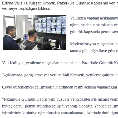
Edirne Valisi H. Kürşat Kırbıyık, Pazarkule Gümrük Kapısı'nın yeni
vermeye başladığını bildirdi.
Valilikten yapılan açıklamaya
uğratılmadan tamamlanan yen
gümrük kapısında peron sayısı
Modernizasyon çalışmaları k
tanıma gibi diğer ilave güven
Vali Kırbıyık, yenileme çalışmaları tamamlanan Pazarkule Gümrük K
Açıklamada, görüşlerine yer verilen Vali Kırbıyık, yenileme çalışmaların
Çevre düzenlemesi çalışmalarının ardından resmi açılışın yapılacağını 
"Pazarkule Gümrük Kapısı yeni yüzüyle ve kapasitesiyle hizmet verm
birkaç detay işlemin ardından açılışını yapmış olacağız. Yapılan çalış
işlemlerinin kesintiye uğratılmadan tamamlanması, üzerinde durduğum