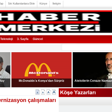
Yap
Sık Kullanılanlara Ekle
Künye
İletişim
Teknoloji
3. Sayfa
Güncel
 fay
McDonalds’a Konya’dan Sürpriz
Ateistlerin Cenaze Namazı 
rnizasyon çalışmaları