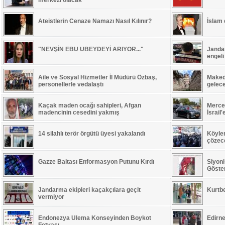
merkezi olacak
Ateistlerin Cenaze Namazı Nasıl Kılınır?
İslam
"NEVŞİN EBU UBEYDEYİ ARIYOR..."
Jandar
engeli
Aile ve Sosyal Hizmetler İl Müdürü Özbaş,
Maked
personellerle vedalaştı
gelec
Kaçak maden ocağı sahipleri, Afgan
Merced
madencinin cesedini yakmış
İsrail
14 silahlı terör örgütü üyesi yakalandı
Köyle
çözece
Gazze Baltası Enformasyon Putunu Kırdı
Siyoni
Göste
Jandarma ekipleri kaçakçılara geçit
Kurtb
vermiyor
Endonezya Ulema Konseyinden Boykot
Edirne