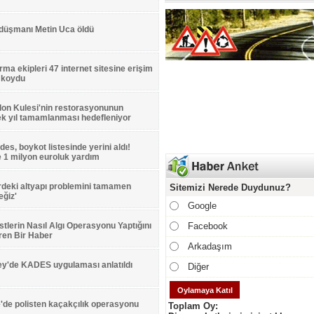
 düşmanı Metin Uca öldü
ma ekipleri 47 internet sitesine erişim
 koydu
on Kulesi'nin restorasyonunun
ek yıl tamamlanması hedefleniyor
es, boykot listesinde yerini aldı!
'e 1 milyon euroluk yardım
rdeki altyapı problemini tamamen
Sitemizi Nerede Duydunuz?
ğiz'
Google
stlerin Nasıl Algı Operasyonu Yaptığını
Facebook
ren Bir Haber
Arkadaşım
ey'de KADES uygulaması anlatıldı
Diğer
'de polisten kaçakçılık operasyonu
Toplam Oy: