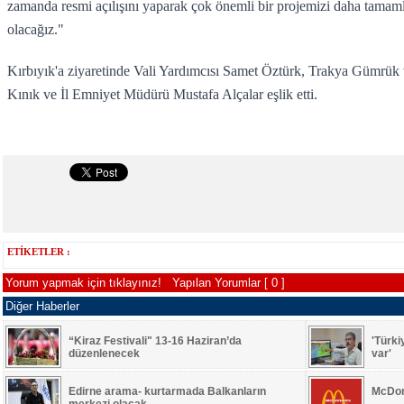
zamanda resmi açılışını yaparak çok önemli bir projemizi daha tamam
olacağız."
Kırbıyık'a ziyaretinde Vali Yardımcısı Samet Öztürk, Trakya Gümrük
Kınık ve İl Emniyet Müdürü Mustafa Alçalar eşlik etti.
ETİKETLER :
Yorum yapmak için tıklayınız!
Yapılan Yorumlar [ 0 ]
Diğer Haberler
“Kiraz Festivali" 13-16 Haziran’da
'Türki
düzenlenecek
var'
Edirne arama- kurtarmada Balkanların
McDon