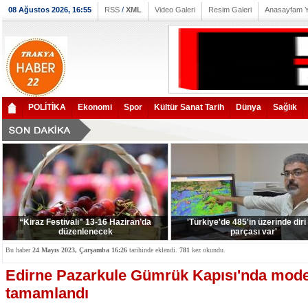
08 Ağustos 2026, 16:55
RSS
/
XML
Video Galeri
Resim Galeri
Anasayfam 
POLİTİKA
Ekonomi
Spor
Kültür Sanat Tarih
Dünya
Sağlık
“Kiraz Festivali" 13-16 Haziran’da
'Türkiye'de 485'in üzerinde diri
düzenlenecek
parçası var'
Bu haber
24 Mayıs 2023, Çarşamba 16:26
tarihinde eklendi.
781
kez okundu.
Edirne Pazarkule Gümrük Kapısı'nda mode
tamamlandı