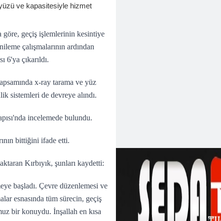
 yüzü ve kapasitesiyle hizmet
 göre, geçiş işlemlerinin kesintiye
ileme çalışmalarının ardından
 6'ya çıkarıldı.
apsamında x-ray tarama ve yüz
lik sistemleri de devreye alındı.
apısı'nda incelemede bulundu.
ın bittiğini ifade etti.
aktaran Kırbıyık, şunları kaydetti:
eye başladı. Çevre düzenlemesi ve
malar esnasında tüm sürecin, geçiş
uz bir konuydu. İnşallah en kısa