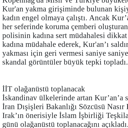
Kopenhag'da Mısır ve Türkiye büyükelç
Kur'an yakma girişiminde bulunan kişiy
kadın engel olmaya çalıştı. Ancak Kur’
her seferinde koruma çemberi oluştura
polisinin kadına sert müdahalesi dikkat 
kadına müdahale ederek, Kur'an’ı saldı
yakması için geri vermesi saniye saniye
skandal görüntüler büyük tepki topladı.
İİT olağanüstü toplanacak
İskandinav ülkelerinde artan Kur’an’a s
İran Dışişleri Bakanlığı Sözcüsü Nasır 
Irak’ın önerisiyle İslam İşbirliği Teşkil
günü olağanüstü toplanacağını açıkladı