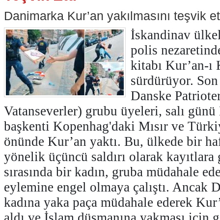
Danimarka Kur’an yakılmasını teşvik ett
İskandinav ülkel
polis nezaretind
kitabı Kur’an-ı 
sürdürüyor. Son 
Danske Patriote
Vatanseverler) grubu üyeleri, salı gün
başkenti Kopenhag'daki Mısır ve Türkiy
önünde Kur’an yaktı. Bu, ülkede bir ha
yönelik üçüncü saldırı olarak kayıtlara
sırasında bir kadın, gruba müdahale e
eylemine engel olmaya çalıştı. Ancak 
kadına yaka paça müdahale ederek Kur’
aldı ve İslam düşmanına yakması için ge