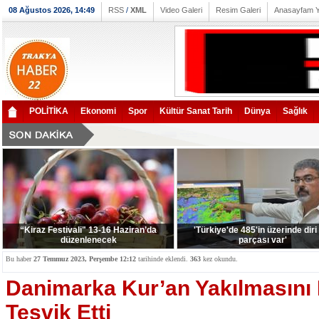
08 Ağustos 2026, 14:49
RSS
/
XML
Video Galeri
Resim Galeri
Anasayfam 
POLİTİKA
Ekonomi
Spor
Kültür Sanat Tarih
Dünya
Sağlık
“Kiraz Festivali" 13-16 Haziran’da
'Türkiye'de 485'in üzerinde diri
düzenlenecek
parçası var'
Bu haber
27 Temmuz 2023, Perşembe 12:12
tarihinde eklendi.
363
kez okundu.
Danimarka Kur’an Yakılmasını 
Teşvik Etti