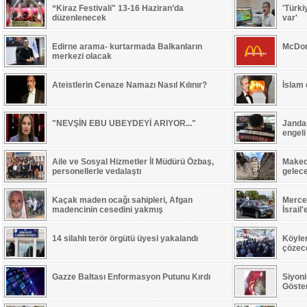
“Kiraz Festivali" 13-16 Haziran’da
'Türki
düzenlenecek
var'
Edirne arama- kurtarmada Balkanların
McDon
merkezi olacak
Ateistlerin Cenaze Namazı Nasıl Kılınır?
İslam
"NEVŞİN EBU UBEYDEYİ ARIYOR..."
Jandar
engeli
Aile ve Sosyal Hizmetler İl Müdürü Özbaş,
Maked
personellerle vedalaştı
gelec
Kaçak maden ocağı sahipleri, Afgan
Merced
madencinin cesedini yakmış
İsrail
14 silahlı terör örgütü üyesi yakalandı
Köyle
çözece
Gazze Baltası Enformasyon Putunu Kırdı
Siyoni
Göste