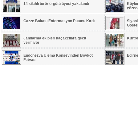
14 silahlı terör örgütü üyesi yakalandı
Köyle
çözece
Gazze Baltası Enformasyon Putunu Kırdı
Siyoni
Göste
Jandarma ekipleri kaçakçılara geçit
Kurtb
vermiyor
Endonezya Ulema Konseyinden Boykot
Edirne
Fetvası