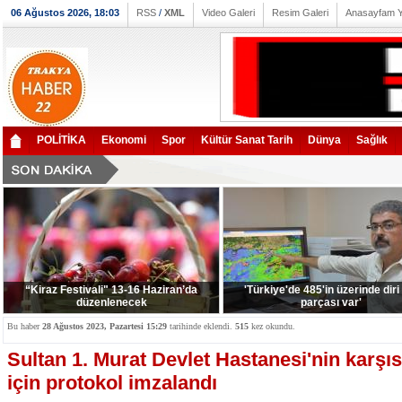
06 Ağustos 2026, 18:03
RSS
/
XML
Video Galeri
Resim Galeri
Anasayfam 
POLİTİKA
Ekonomi
Spor
Kültür Sanat Tarih
Dünya
Sağlık
“Kiraz Festivali" 13-16 Haziran’da
'Türkiye'de 485'in üzerinde diri
düzenlenecek
parçası var'
Bu haber
28 Ağustos 2023, Pazartesi 15:29
tarihinde eklendi.
515
kez okundu.
Sultan 1. Murat Devlet Hastanesi'nin karşı
için protokol imzalandı