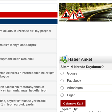
ye'de 485'in üzerinde diri fay parçası
alds’a Konya’dan Sürpriz
 düşmanı Metin Uca öldü
Sitemizi Nerede Duydunuz?
ma ekipleri 47 internet sitesine erişim
Google
 koydu
Facebook
on Kulesi'nin restorasyonunun
Arkadaşım
ek yıl tamamlanması hedefleniyor
Diğer
es, boykot listesinde yerini aldı!
'e 1 milyon euroluk yardım
Toplam Oy: