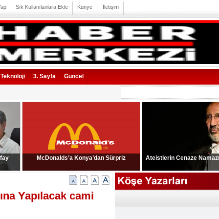
Yap
Sık Kullanılanlara Ekle
Künye
İletişim
Teknoloji
3. Sayfa
Güncel
 fay
McDonalds’a Konya’dan Sürpriz
Ateistlerin Cenaze Namazı 
sına Yapılacak cami