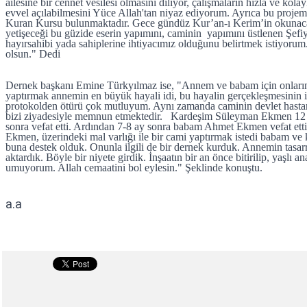
ailesine bir cennet vesilesi olmasını diliyor, çalışmaların hızla ve kola
evvel açılabilmesini Yüce Allah'tan niyaz ediyorum. Ayrıca bu projemi
Kuran Kursu bulunmaktadır. Gece gündüz Kur’an-ı Kerim’in okunacağ
yetişeceği bu güzide eserin yapımını, caminin yapımını üstlenen Şef
hayırsahibi yada sahiplerine ihtiyacımız olduğunu belirtmek istiyoru
olsun." Dedi
Dernek başkanı Emine Türkyılmaz ise, "Annem ve babam için onların 
yaptırmak annemin en büyük hayali idi, bu hayalin gerçekleşmesinin i
protokolden ötürü çok mutluyum. Aynı zamanda caminin devlet hastan
bizi ziyadesiyle memnun etmektedir. Kardeşim Süleyman Ekmen 12 yıl
sonra vefat etti. Ardından 7-8 ay sonra babam Ahmet Ekmen vefat et
Ekmen, üzerindeki mal varlığı ile bir cami yaptırmak istedi babam ve 
buna destek olduk. Onunla ilgili de bir dernek kurduk. Annemin tasar
aktardık. Böyle bir niyete girdik. İnşaatın bir an önce bitirilip, yaşlı
umuyorum. Allah cemaatini bol eylesin." Şeklinde konuştu.
a.a