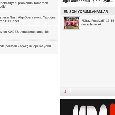
Diger anketlerimiz için tıklayın...
rdeki altyapı problemini tamamen
ğiz'
EN SON YORUMLANANLAR
stlerin Nasıl Algı Operasyonu Yaptığını
“Kiraz Festivali" 13-16
ren Bir Haber
düzenlenecek
ey'de KADES uygulaması anlatıldı
'de polisten kaçakçılık operasyonu
1