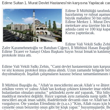
Edirne Sultan 1. Murat Devlet Hastanesi'nin karşısına Yapılacak cam
Edirne İl Müftülüğü tarafınd
hazırlanmış ve ruhsat aşamas
büyük mahallesi 50 bin nüfu
Edirne Merkez 1. Murat Devl
metrekare arsa üzerine bin k
adında cami ve 100 kişi kapas
Kursu yaptırılacak.
Edirne Vali Vekili Sıdkı Zehi
Zafer Karamehmetoğlu ve Batuhan Ciğerci, İl Müftüsü Hasan Başoğl
Edirne Ticaret ve Sanayi Odası Başkanı Sayın Sezai Irmak'ın katılımıy
protokole imza attı.
Edirne Vali Vekili Sıdkı Zehin, "Cami devlet hastanemizin tam karşısı
ve söz konusu protokol imza altına alındı. Uzun zamandır bölgede böy
duyulmaktaydı. İnşallah çalışmaların kazasız belasız tamamlanmasın
İl Müftüsü Başoğlu da, "Allah’ın mescidlerini ancak Allah’a ve âhire
zekâtını veren ve yalnız Allah’tan korkup çekinen kimseler imar edebil
bulanlardan olmaları umulur." şeklindeki ayete atıf yaparak, "Biz biliy
maddiyat meselesi değildir. Hayır yapmak aynı zamanda nasip işidir.
mescitleri ancak iman sahibi, ibadetlerinde devamlı olan ve Allah'tan 
vurguluyor. Öte yandan Efendimiz de (s.a.s.) "Kim, Allah rızası için b
cennette onun benzerini onun gibi bir köşk yapar." buyurmuşlardır. 