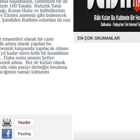
ylıkla başlamasını, camimizin bir an
zde 100 Yataklı Hafızlık Yatılı
ı, Kuran Hafız ve bülbüllerinin
iye Ekmen annemiz gibi üstlenecek
m. Şimdiden Rabbim onlardan da razı
EN ÇOK OKUNANLAR
emanetleri olarak bir cami
lk adımı olarak yapılan bu
esinin karşısında yapılacak olması
 kadar süren kötü bir hastalıktan
ti. Daha sonra annem Şefiye
kendi adına. Biz de kızları olarak
rufu olan parayı derneğin hesabına
 anacığımın namaz kılmasını