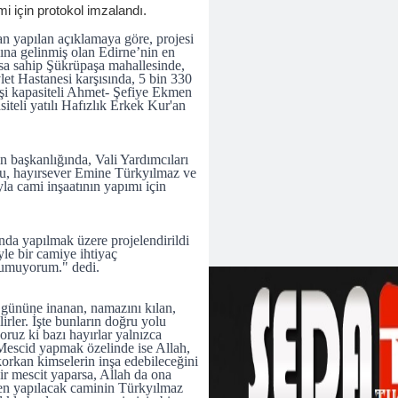
i için protokol imzalandı.
an yapılan açıklamaya göre, projesi
ına gelinmiş olan Edirne’nin en
sa sahip Şükrüpaşa mahallesinde,
et Hastanesi karşısında, 5 bin 330
işi kapasiteli Ahmet- Şefiye Ekmen
iteli yatılı Hafızlık Erkek Kur'an
n başkanlığında, Vali Yardımcıları
u, hayırsever Emine Türkyılmaz ve
la cami inşaatının yapımı için
nda yapılmak üzere projelendirildi
le bir camiye ihtiyaç
ı umuyorum." dedi.
t gününe inanan, namazını kılan,
irler. İşte bunların doğru yolu
oruz ki bazı hayırlar yalnızca
 Mescid yapmak özelinde ise Allah,
korkan kimselerin inşa edebileceğini
ir mescit yaparsa, Allah da ona
Ben yapılacak caminin Türkyılmaz