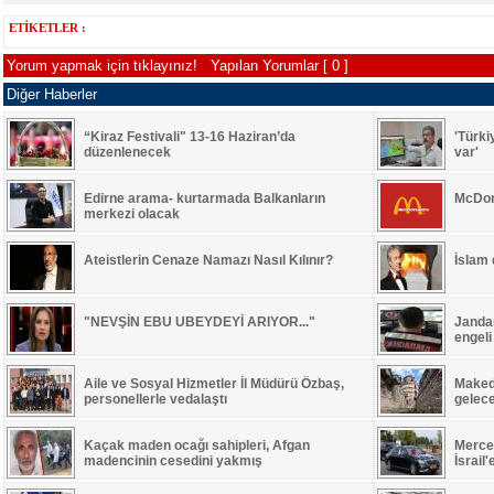
ETİKETLER :
Yorum yapmak için tıklayınız!
Yapılan Yorumlar [ 0 ]
Diğer Haberler
“Kiraz Festivali" 13-16 Haziran’da
'Türki
düzenlenecek
var'
Edirne arama- kurtarmada Balkanların
McDon
merkezi olacak
Ateistlerin Cenaze Namazı Nasıl Kılınır?
İslam
"NEVŞİN EBU UBEYDEYİ ARIYOR..."
Jandar
engeli
Aile ve Sosyal Hizmetler İl Müdürü Özbaş,
Maked
personellerle vedalaştı
gelec
Kaçak maden ocağı sahipleri, Afgan
Merced
madencinin cesedini yakmış
İsrail