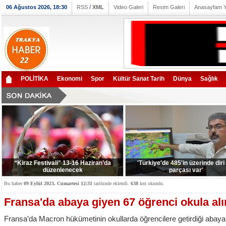
06 Ağustos 2026, 18:30
RSS
/
XML
Video Galeri
Resim Galeri
Anasayfam 
POLİTİKA
Ekonomi
Spor
Kültür Sanat Tarih
Dünya
Sağlık
“Kiraz Festivali" 13-16 Haziran’da
'Türkiye'de 485'in üzerinde diri
düzenlenecek
parçası var'
Bu haber
09 Eylül 2023, Cumartesi 12:31
tarihinde eklendi.
638
kez okundu.
Fransa'da abaya giyen 67 öğrenci okula al
Fransa’da Macron hükümetinin okullarda öğrencilere getirdiği abay