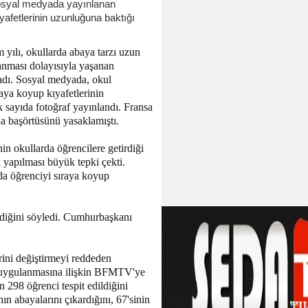
 Sosyal medyada yayınlanan
ıyafetlerinin uzunluğuna baktığı
 yılı, okullarda abaya tarzı uzun
lanması dolayısıyla yaşanan
ladı. Sosyal medyada, okul
raya koyup kıyafetlerinin
k sayıda fotoğraf yayınlandı. Fransa
da başörtüsünü yasaklamıştı.
n okullarda öğrencilere getirdiği
 yapılması büyük tepki çekti.
da öğrenciyi sıraya koyup
ldiğini söyledi. Cumhurbaşkanı
rini değiştirmeyi reddeden
n uygulanmasına ilişkin BFMTV'ye
 298 öğrenci tespit edildiğini
nın abayalarını çıkardığını, 67'sinin