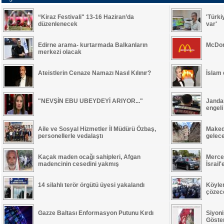
“Kiraz Festivali" 13-16 Haziran’da
'Türki
düzenlenecek
var'
Edirne arama- kurtarmada Balkanların
McDon
merkezi olacak
Ateistlerin Cenaze Namazı Nasıl Kılınır?
İslam
"NEVŞİN EBU UBEYDEYİ ARIYOR..."
Jandar
engeli
Aile ve Sosyal Hizmetler İl Müdürü Özbaş,
Maked
personellerle vedalaştı
gelec
Kaçak maden ocağı sahipleri, Afgan
Merced
madencinin cesedini yakmış
İsrail
14 silahlı terör örgütü üyesi yakalandı
Köyle
çözece
Gazze Baltası Enformasyon Putunu Kırdı
Siyoni
Göste