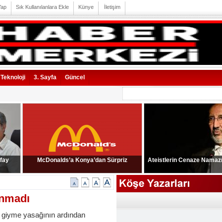
Yap
Sık Kullanılanlara Ekle
Künye
İletişim
Teknoloji
3. Sayfa
Güncel
 fay
McDonalds’a Konya’dan Sürpriz
Ateistlerin Cenaze Namazı 
ınmadı
a giyme yasağının ardından