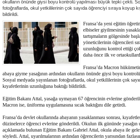
okulların önünde giysi boyu kontrolü yapılması büyük tepki çekti.
fotoğraflarda, okul yetkililerinin çok sayıda öğrenciyi sıraya koyup k
bildirildi.
Fransa’da yeni eğitim öğretim
elbiseler giyilmesinin yasak
tartışmaların gölgesinde baş
yöneticilerinin öğrencileri sı
uzunluğunu kontrol ettiği ço
daha önce ilk ve ortaokullar
Fransa’da Macron hükümetini
abaya giyme yasağının ardından okulların önünde giysi boyu kontrolü
Sosyal medyada yayınlanan fotoğraflarda, okul yetkililerinin çok sayı
kıyafetlerinin uzunluğuna baktığı bildirildi.
Eğitim Bakanı Attal, yasağa uymayan 67 öğrencinin evlerine gönderi
Macron ise, üniforma uygulamasına sıcak baktığını dile getirdi.
Fransa’da devlet okullarında abayanın yasaklanması sonrası, kıyafetle
düzinelerce öğrenci evlerine gönderildi. Okulun ilk gününde yasağı
açıklamada bulunan Eğitim Bakanı Gabriel Attal, okula abaya ile gelen
söyledi. Attal, uyarılmalarının ardından öğrencilerin yarısından fazlası