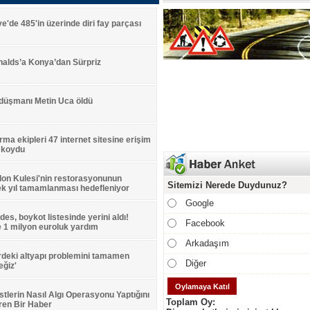
ye'de 485'in üzerinde diri fay parçası
alds’a Konya’dan Sürpriz
 düşmanı Metin Uca öldü
ma ekipleri 47 internet sitesine erişim
 koydu
on Kulesi'nin restorasyonunun
Sitemizi Nerede Duydunuz?
ek yıl tamamlanması hedefleniyor
Google
es, boykot listesinde yerini aldı!
Facebook
'e 1 milyon euroluk yardım
Arkadaşım
rdeki altyapı problemini tamamen
Diğer
ğiz'
stlerin Nasıl Algı Operasyonu Yaptığını
Toplam Oy:
ren Bir Haber