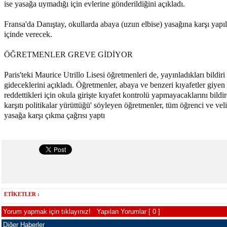
ise yasağa uymadığı için evlerine gönderildiğini açıkladı.
Fransa'da Danıştay, okullarda abaya (uzun elbise) yasağına karşı yapıl
içinde verecek.
ÖĞRETMENLER GREVE GİDİYOR
Paris'teki Maurice Utrillo Lisesi öğretmenleri de, yayınladıkları bildiri
gideceklerini açıkladı. Öğretmenler, abaya ve benzeri kıyafetler giye
reddettikleri için okula girişte kıyafet kontrolü yapmayacaklarını bild
karşıtı politikalar yürüttüğü' söyleyen öğretmenler, tüm öğrenci ve vel
yasağa karşı çıkma çağrısı yaptı
ETİKETLER :
Yorum yapmak için tıklayınız!
Yapılan Yorumlar [ 0 ]
Diğer Haberler