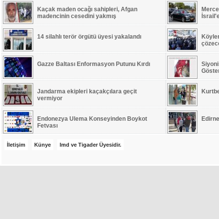
Kaçak maden ocağı sahipleri, Afgan
Merced
madencinin cesedini yakmış
İsrail
14 silahlı terör örgütü üyesi yakalandı
Köyle
çözece
Gazze Baltası Enformasyon Putunu Kırdı
Siyoni
Göste
Jandarma ekipleri kaçakçılara geçit
Kurtb
vermiyor
Endonezya Ulema Konseyinden Boykot
Edirne
Fetvası
İletişim
Künye
Imd ve Tigader Üyesidir.