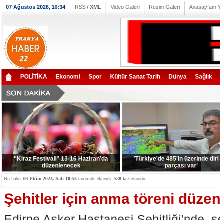
07 Ağustos 2026, 10:34
RSS
/
XML
Video Galeri
Resim Galeri
Anasayfam 
POLİTİKA
Ekonomi
Spor
Kültür Sanat Tarih
Dünya
Sağlık
“Kiraz Festivali" 13-16 Haziran’da
'Türkiye'de 485'in üzerinde diri
düzenlenecek
parçası var'
Bu haber
03 Ekim 2023, Salı 10:53
tarihinde eklendi.
538
kez okundu.
Şehitler için anma töreni düzen
Edirne Asker Hastanesi Şehitliği'nde, ş