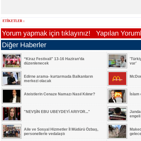
ETİKETLER :
Yorum yapmak için tıklayınız!
Yapılan Yorumla
Diğer Haberler
“Kiraz Festivali" 13-16 Haziran’da
'Türki
düzenlenecek
var'
Edirne arama- kurtarmada Balkanların
McDon
merkezi olacak
Ateistlerin Cenaze Namazı Nasıl Kılınır?
İslam
"NEVŞİN EBU UBEYDEYİ ARIYOR..."
Jandar
engeli
Aile ve Sosyal Hizmetler İl Müdürü Özbaş,
Maked
personellerle vedalaştı
gelec