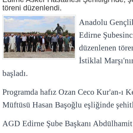
töreni düzenlendi.
Anadolu Gençli
Edirne Şubesince
düzenlenen töre
İstiklal Marşı'n
başladı.
Programda hafız Ozan Ceco Kur'an-ı K
Müftüsü Hasan Başoğlu eşliğinde şehitle
AGD Edirne Şube Başkanı Abdülhamit İr