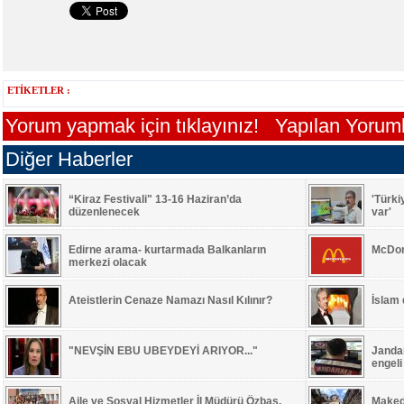
ETİKETLER :
Yorum yapmak için tıklayınız!
Yapılan Yorumla
Diğer Haberler
“Kiraz Festivali" 13-16 Haziran’da
'Türki
düzenlenecek
var'
Edirne arama- kurtarmada Balkanların
McDon
merkezi olacak
Ateistlerin Cenaze Namazı Nasıl Kılınır?
İslam
"NEVŞİN EBU UBEYDEYİ ARIYOR..."
Jandar
engeli
Aile ve Sosyal Hizmetler İl Müdürü Özbaş,
Maked