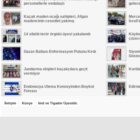
personellerle vedalaştı
gelec
Kaçak maden ocağı sahipleri, Afgan
Merced
madencinin cesedini yakmış
İsrail
14 silahlı terör örgütü üyesi yakalandı
Köyle
çözece
Gazze Baltası Enformasyon Putunu Kırdı
Siyoni
Göste
Jandarma ekipleri kaçakçılara geçit
Kurtb
vermiyor
Endonezya Ulema Konseyinden Boykot
Edirne
Fetvası
İletişim
Künye
Imd ve Tigader Üyesidir.