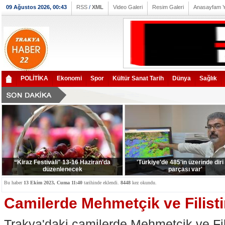
09 Ağustos 2026, 00:43
RSS
/
XML
Video Galeri
Resim Galeri
Anasayfam 
POLİTİKA
Ekonomi
Spor
Kültür Sanat Tarih
Dünya
Sağlık
“Kiraz Festivali" 13-16 Haziran’da
'Türkiye'de 485'in üzerinde diri
düzenlenecek
parçası var'
Bu haber
13 Ekim 2023, Cuma 11:40
tarihinde eklendi.
8448
kez okundu.
Camilerde Mehmetçik ve Filistin
Trakya'daki camilerde Mehmetçik ve Filis