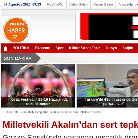
07 Ağustos 2026, 09:33
RSS
/
XML
Video Galeri
Resim Galeri
Anasayfam 
POLİTİKA
Ekonomi
Spor
Kültür Sanat Tarih
Dünya
Sağlık
“Kiraz Festivali" 13-16 Haziran’da
'Türkiye'de 485'in üzerinde diri
düzenlenecek
parçası var'
Bu haber
18 Ekim 2023, Çarşamba 14:34
tarihinde eklendi.
8963
kez okundu.
Milletvekili Akalın’dan sert tepk
Gazze Şeridi'nde yaşanan insanlık dra