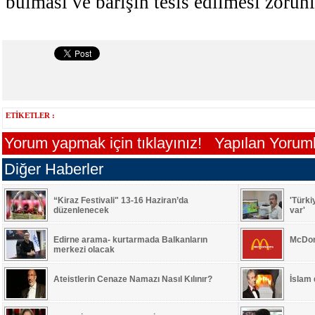
bulması ve barışın tesis edilmesi zorun
ETİKETLER :
Yorum yapmak için tıklayınız!
Yapılan Yorumla
Diğer Haberler
“Kiraz Festivali" 13-16 Haziran’da
'Türki
düzenlenecek
var'
Edirne arama- kurtarmada Balkanların
McDon
merkezi olacak
Ateistlerin Cenaze Namazı Nasıl Kılınır?
İslam