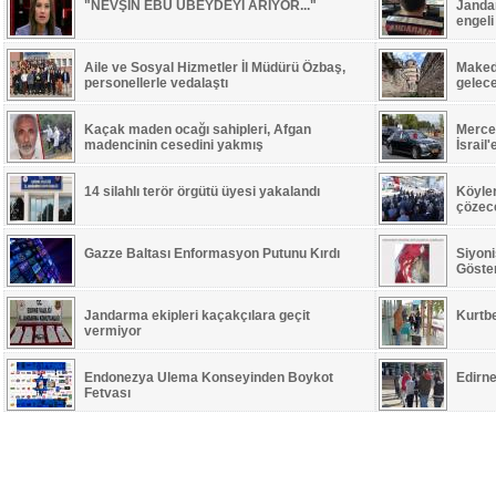
"NEVŞİN EBU UBEYDEYİ ARIYOR..."
Jandar
engeli
Aile ve Sosyal Hizmetler İl Müdürü Özbaş,
Maked
personellerle vedalaştı
gelec
Kaçak maden ocağı sahipleri, Afgan
Merced
madencinin cesedini yakmış
İsrail
14 silahlı terör örgütü üyesi yakalandı
Köyle
çözece
Gazze Baltası Enformasyon Putunu Kırdı
Siyoni
Göste
Jandarma ekipleri kaçakçılara geçit
Kurtb
vermiyor
Endonezya Ulema Konseyinden Boykot
Edirne
Fetvası