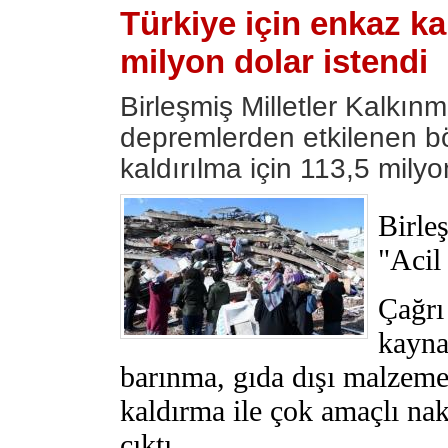
Türkiye için enkaz ka
milyon dolar istendi
Birleşmiş Milletler Kalkı
depremlerden etkilenen b
kaldırılma için 113,5 mily
Birle
"Acil
Çağrı
kayna
barınma, gıda dışı malzeme
kaldırma ile çok amaçlı na
çıktı.